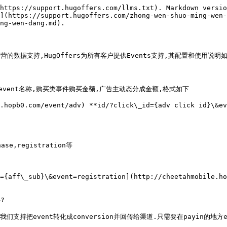
https://support.hugoffers.com/llms.txt). Markdown versio
](https://support.hugoffers.com/zhong-wen-shuo-ming-wen-
ng-wen-dang.md).

数据支持,HugOffers为所有客户提供Events支持,其配置和使用说明如下
,包括event名称,购买类事件购买金额,广告主动态分成金额,格式如下

.hopb0.com/event/adv) **id/?click\_id={adv click id}\&ev
registration等

={aff\_sub}\&event=registration](http://cheetahmobile.ho


们支持把event转化成conversion并回传给渠道.只需要在payin的地方e