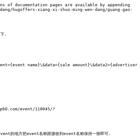
ns of documentation pages are available by appending 
dang/hugoffers-xiang-xi-shuo-ming-wen-dang/guang-gao-
.

ent={event name}\&data={sale amount}\&data2={advertiser 
pb0.com/event/110045/?
vent的地方把event名称跟接收到event名称保持一致即可.
