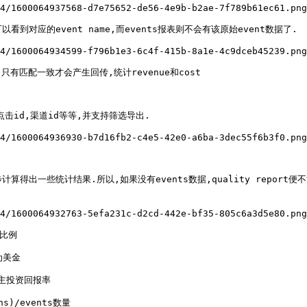
4/1600064937568-d7e75652-de56-4e9b-b2ae-7f789b61ec61.png
看到对应的event name,而events报表则不会有该原始event数据了.

4/1600064934599-f796b1e3-6c4f-415b-8a1e-4c9dceb45239.png
有匹配一致才会产生回传,统计revenue和cost

,点击id,渠道id等等,并支持筛选导出.

4/1600064936930-b7d16fb2-c4e5-42e0-a6ba-3dec55f6b3f0.png
进一步计算得出一些统计结果.所以,如果没有events数据,quality report
4/1600064932763-5efa231c-d2cd-442e-bf35-805c6a3d5e80.png
比例

为美金

广告主投资回报率

)/events数量
