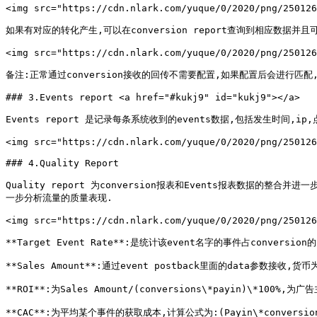
<img src="https://cdn.nlark.com/yuque/0/2020/png/250126
如果有对应的转化产生,可以在conversion report查询到相应数据并且可以
<img src="https://cdn.nlark.com/yuque/0/2020/png/250126
备注:正常通过conversion接收的回传不需要配置,如果配置后会进行匹配,只
### 3.Events report <a href="#kukj9" id="kukj9"></a>

Events report 是记录每条系统收到的events数据,包括发生时间,ip
<img src="https://cdn.nlark.com/yuque/0/2020/png/250126
### 4.Quality Report

Quality report 为conversion报表和Events报表数据的整合并
一步分析流量的质量表现.

<img src="https://cdn.nlark.com/yuque/0/2020/png/250126
**Target Event Rate**:是统计该event名字的事件占conversion的
**Sales Amount**:通过event postback里面的data参数接收,货币
**ROI**:为Sales Amount/(conversions\*payin)\*100%,为
**CAC**:为平均某个事件的获取成本,计算公式为:(Payin\*conversions