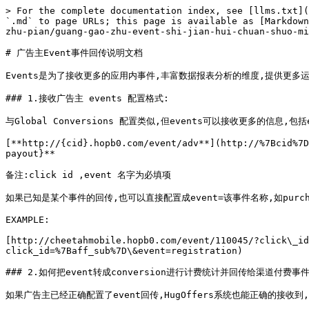
> For the complete documentation index, see [llms.txt](
`.md` to page URLs; this page is available as [Markdown
zhu-pian/guang-gao-zhu-event-shi-jian-hui-chuan-shuo-mi
# 广告主Event事件回传说明文档

Events是为了接收更多的应用内事件,丰富数据报表分析的维度,提供更多运营的
### 1.接收广告主 events 配置格式:

与Global Conversions 配置类似,但events可以接收更多的信息
[**http://{cid}.hopb0.com/event/adv**](http://%7Bcid%7D
payout}**

备注:click id ,event 名字为必填项

如果已知是某个事件的回传,也可以直接配置成event=该事件名称,如purchase,
EXAMPLE:

[http://cheetahmobile.hopb0.com/event/110045/?click\_id
click_id=%7Baff_sub%7D\&event=registration)

### 2.如何把event转成conversion进行计费统计并回传给渠道付费事件?
如果广告主已经正确配置了event回传,HugOffers系统也能正确的接收到,我